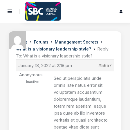
›
›
›
Home
Forums
Management Secrets
›
What is a visionary leadership style?
Reply
To: What is a visionary leadership style?
January 18, 2022 at 2:18 pm
#5657
Anonymous
Sed ut perspiciatis unde
Inactive
omnis iste natus error sit
voluptatem accusantium
doloremque laudantium,
totam rem aperiam, eaque
ipsa quae ab illo inventore
veritatis et quasi architecto
beatae vitae dicta sunt